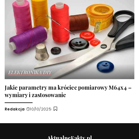
ELEKTRONIKA DIY
Jakie parametry ma króciec pomiarowy M64x4 –
wymiary i zastosowanie
Redakcja
10/10/2025
Wysłany
przez
AktualneFakty.pl