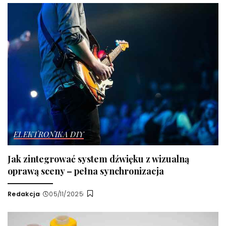
ELEKTRONIKA DIY
Jak zintegrować system dźwięku z wizualną
oprawą sceny – pełna synchronizacja
Redakcja
05/11/2025
Wysłany
przez