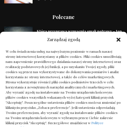
Polecane
Która przyprawa wzmacnia smak potrawy – top
skuteczne składniki
Zarządzaj zgodą
25/08/2025
W celu świadczenia usług na najwyższym poziomie w ramach naszej
strony internetowej korzystamy z plików cookies. Pliki cookies umożliwiają
Auto zastępcze, gdy warsztat nie ma auta:
nam zapewnienie prawidłowego działania naszej strony internetowej oraz
zasady
realizację podstawowych jej funkcji, a po uzyskaniu Twojej zgody, pliki
19/02/2026
cookies są przez nas wykorzystywane do dokonywania pomiarów i analiz
korzystania ze strony internetowej, a także do celów marketingowych.
Strona wykorzystuje również pliki cookies podmiotów trzecich w celu
korzystania z zewnętrznych narzędzi analitycznych i marketingowych.
SEO dla małych firm: 8 sekretów sukcesu
Aby wyrazić zgodę na instalowanie na Twoim urządzeniu końcowym
lokalnego
plików cookies wszystkich wskazanych wyżej kategorii kliknij przycisk
16/10/2024
"Akceptuję". Poszczególne ustawienia plików cookies możesz zmieniać po
kliknięciu przycisku „Zobacz preferencje”. Jeśli ustawienia odpowiadają
Twoim preferencjom, aby wyrazić zgodę na instalowanie plików cookies
Druk na płótnie – sztuka uwieczniania
na Twoim urządzeniu końcowym w wybranym przez Ciebie zakresie
wspomnień w niezwykły sposób
kliknij przycisk "Akceptuję". Szczegółowe znajdziesz w
Polityce