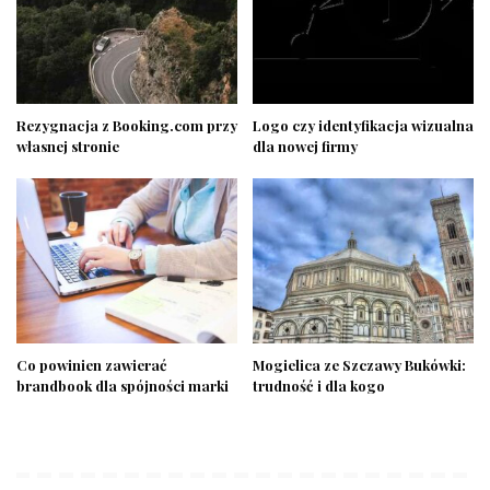
Rezygnacja z Booking.com przy
Logo czy identyfikacja wizualna
własnej stronie
dla nowej firmy
Co powinien zawierać
Mogielica ze Szczawy Bukówki:
brandbook dla spójności marki
trudność i dla kogo