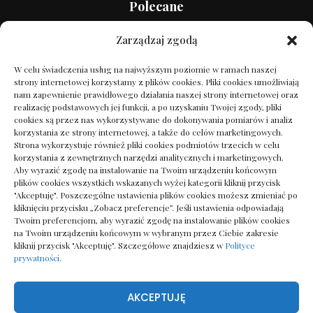
Polecane
Buty ślubne na niskim obcasie: Komfort i styl w jednym
Zarządzaj zgodą
12/01/2025
W celu świadczenia usług na najwyższym poziomie w ramach naszej
strony internetowej korzystamy z plików cookies. Pliki cookies umożliwiają
nam zapewnienie prawidłowego działania naszej strony internetowej oraz
5 genialnych trików na tanie domowe biuro
realizację podstawowych jej funkcji, a po uzyskaniu Twojej zgody, pliki
25/09/2024
cookies są przez nas wykorzystywane do dokonywania pomiarów i analiz
korzystania ze strony internetowej, a także do celów marketingowych.
Strona wykorzystuje również pliki cookies podmiotów trzecich w celu
korzystania z zewnętrznych narzędzi analitycznych i marketingowych.
E-mail marketing: 7 szokujących trików
Aby wyrazić zgodę na instalowanie na Twoim urządzeniu końcowym
konwersji
plików cookies wszystkich wskazanych wyżej kategorii kliknij przycisk
14/10/2024
"Akceptuję". Poszczególne ustawienia plików cookies możesz zmieniać po
kliknięciu przycisku „Zobacz preferencje”. Jeśli ustawienia odpowiadają
Twoim preferencjom, aby wyrazić zgodę na instalowanie plików cookies
na Twoim urządzeniu końcowym w wybranym przez Ciebie zakresie
Dark academia: cechy stylu i tapety do wnętrz
kliknij przycisk "Akceptuję". Szczegółowe znajdziesz w
Polityce
14/04/2026
prywatności
.
AKCEPTUJĘ