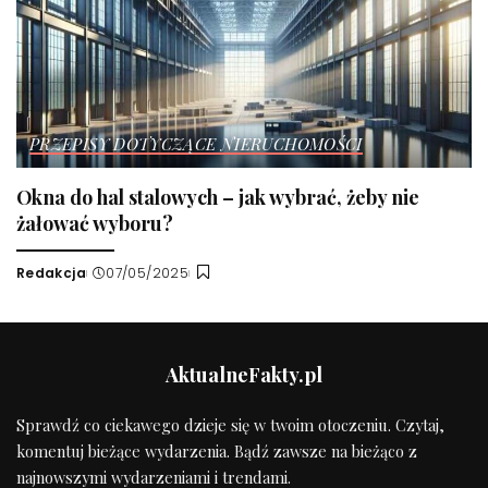
PRZEPISY DOTYCZĄCE NIERUCHOMOŚCI
Okna do hal stalowych – jak wybrać, żeby nie
żałować wyboru?
Redakcja
07/05/2025
Wysłany
przez
AktualneFakty.pl
Sprawdź co ciekawego dzieje się w twoim otoczeniu. Czytaj,
komentuj bieżące wydarzenia. Bądź zawsze na bieżąco z
najnowszymi wydarzeniami i trendami.