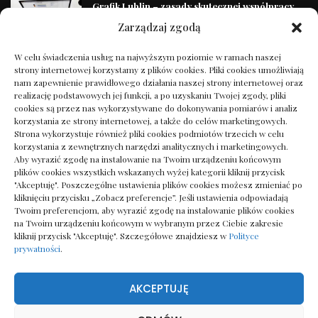
Grafik Lublin – zasady skutecznej współpracy
projektowej
Zarządzaj zgodą
14/01/2025
W celu świadczenia usług na najwyższym poziomie w ramach naszej
strony internetowej korzystamy z plików cookies. Pliki cookies umożliwiają
Najlepsze keto przepisy na odchudzanie – jedz
nam zapewnienie prawidłowego działania naszej strony internetowej oraz
smacznie i chudnij!
realizację podstawowych jej funkcji, a po uzyskaniu Twojej zgody, pliki
27/11/2024
cookies są przez nas wykorzystywane do dokonywania pomiarów i analiz
korzystania ze strony internetowej, a także do celów marketingowych.
Strona wykorzystuje również pliki cookies podmiotów trzecich w celu
korzystania z zewnętrznych narzędzi analitycznych i marketingowych.
Gdzie kupić tanie suknie ślubne online?
Aby wyrazić zgodę na instalowanie na Twoim urządzeniu końcowym
Przewodnik dla przyszłych panien młodych
plików cookies wszystkich wskazanych wyżej kategorii kliknij przycisk
21/12/2024
"Akceptuję". Poszczególne ustawienia plików cookies możesz zmieniać po
kliknięciu przycisku „Zobacz preferencje”. Jeśli ustawienia odpowiadają
Twoim preferencjom, aby wyrazić zgodę na instalowanie plików cookies
Jakie nachylenie rampy dla wózka inwalidzkiego
na Twoim urządzeniu końcowym w wybranym przez Ciebie zakresie
– normy i kalkulator
kliknij przycisk "Akceptuję". Szczegółowe znajdziesz w
Polityce
prywatności
.
15/09/2025
AKCEPTUJĘ