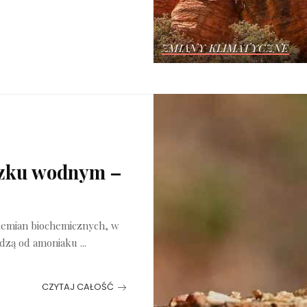
ZMIANY KLIMATYCZNE
oczku wodnym –
zemian biochemicznych, w
hodzą od amoniaku
...
CZYTAJ CAŁOŚĆ