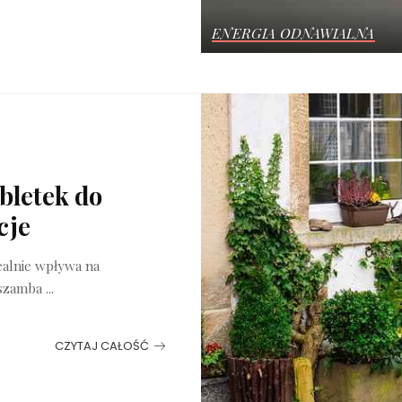
ENERGIA ODNAWIALNA
abletek do
cje
realnie wpływa na
o szamba
...
CZYTAJ CAŁOŚĆ