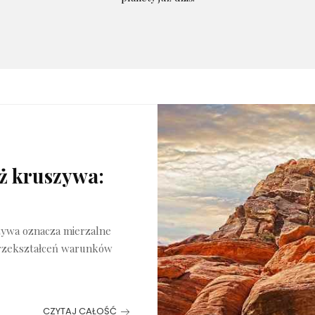
óż kruszywa:
szywa oznacza mierzalne
 przekształceń warunków
CZYTAJ CAŁOŚĆ