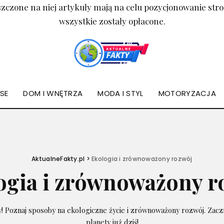
zczone na niej artykuły mają na celu pozycjonowanie st
wszystkie zostały opłacone.
NSE
DOM I WNĘTRZA
MODA I STYL
MOTORYZACJA
AktualneFakty.pl
>
Ekologia i zrównoważony rozwój
ogia i zrównoważony r
! Poznaj sposoby na ekologiczne życie i zrównoważony rozwój. Zaczn
planety już dziś!