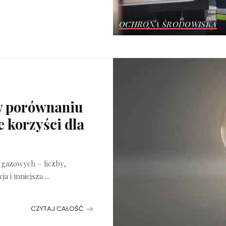
OCHRONA ŚRODOWISKA
 w porównaniu
 korzyści dla
 gazowych – liczby,
ja i mniejsza
...
CZYTAJ CAŁOŚĆ