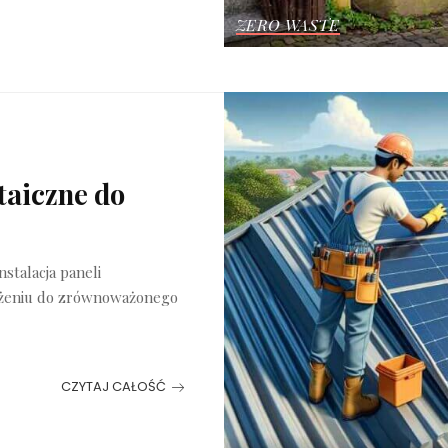
ZERO WASTE
taiczne do
nstalacja paneli
ążeniu do zrównoważonego
CZYTAJ CAŁOŚĆ