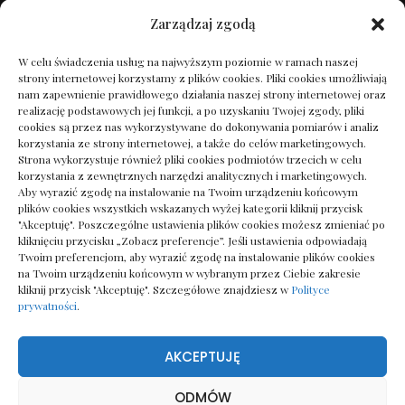
2024
Zarządzaj zgodą
17/10/2024
W celu świadczenia usług na najwyższym poziomie w ramach naszej
strony internetowej korzystamy z plików cookies. Pliki cookies umożliwiają
Sekrety Podcastingu: Twój Pierwszy Krok do
nam zapewnienie prawidłowego działania naszej strony internetowej oraz
Sławy
realizację podstawowych jej funkcji, a po uzyskaniu Twojej zgody, pliki
04/10/2024
cookies są przez nas wykorzystywane do dokonywania pomiarów i analiz
korzystania ze strony internetowej, a także do celów marketingowych.
Strona wykorzystuje również pliki cookies podmiotów trzecich w celu
korzystania z zewnętrznych narzędzi analitycznych i marketingowych.
Ślubne upięcia dla włosów średniej długości: 15
Aby wyrazić zgodę na instalowanie na Twoim urządzeniu końcowym
inspirujących fryzur
plików cookies wszystkich wskazanych wyżej kategorii kliknij przycisk
24/12/2024
"Akceptuję". Poszczególne ustawienia plików cookies możesz zmieniać po
kliknięciu przycisku „Zobacz preferencje”. Jeśli ustawienia odpowiadają
Twoim preferencjom, aby wyrazić zgodę na instalowanie plików cookies
Niskokaloryczne obiady dla zapracowanych –
na Twoim urządzeniu końcowym w wybranym przez Ciebie zakresie
proste i szybkie rozwiązania!
kliknij przycisk "Akceptuję". Szczegółowe znajdziesz w
Polityce
prywatności
.
29/11/2024
AKCEPTUJĘ
ODMÓW