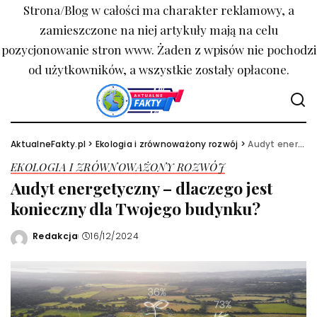
Strona/Blog w całości ma charakter reklamowy, a
zamieszczone na niej artykuły mają na celu
pozycjonowanie stron www. Żaden z wpisów nie pochodzi
od użytkowników, a wszystkie zostały opłacone.
AktualneFakty.pl
>
Ekologia i zrównoważony rozwój
>
Audyt energetyczny – dlaczego jest konieczny dla Twojego budynku?
EKOLOGIA I ZRÓWNOWAŻONY ROZWÓJ
Audyt energetyczny – dlaczego jest
konieczny dla Twojego budynku?
Redakcja
16/12/2024
Wysłany
przez