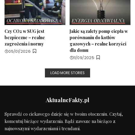
OCHRONA ŚRODOWISKA
ENERGIA ODNAWIALNA
Czy CO2 w SUG jest
Jakie są zalety pomp ciepła w
bezpieczne – realne
porównaniu do kotłów
zagrożenia i normy
gazowych – realne korzyści
dla domu
05/01/2026
11/09/2025
LOAD MORE STORIES
AktualneFakty.pl
Sprawdź co ciekawego dzieje się w twoim otoczeniu. Czytaj,
komentuj bieżące wydarzenia. Bądź zawsze na bieżąco z
najnowszymi wydarzeniami i trendami.