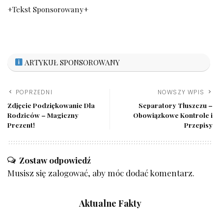
+Tekst Sponsorowany+
ARTYKUŁ SPONSOROWANY
POPRZEDNI
NOWSZY WPIS
Zdjęcie Podziękowanie Dla
Separatory Tłuszczu –
Rodziców – Magiczny
Obowiązkowe Kontrole i
Prezent!
Przepisy
Zostaw odpowiedź
Musisz się
zalogować
, aby móc dodać komentarz.
Aktualne Fakty