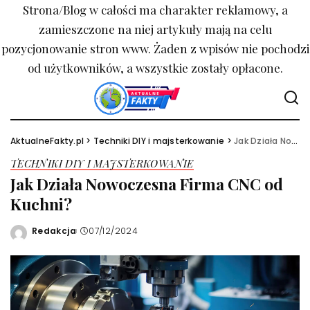
Strona/Blog w całości ma charakter reklamowy, a
zamieszczone na niej artykuły mają na celu
pozycjonowanie stron www. Żaden z wpisów nie pochodzi
od użytkowników, a wszystkie zostały opłacone.
AktualneFakty.pl
>
Techniki DIY i majsterkowanie
>
Jak Działa Nowoczesna Firma CNC od Kuchni?
TECHNIKI DIY I MAJSTERKOWANIE
Jak Działa Nowoczesna Firma CNC od
Kuchni?
Redakcja
07/12/2024
Wysłany
przez