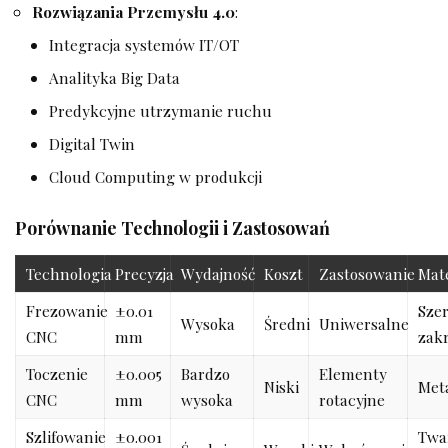
Rozwiązania Przemysłu 4.0
:
Integracja systemów IT/OT
Analityka Big Data
Predykcyjne utrzymanie ruchu
Digital Twin
Cloud Computing w produkcji
Porównanie Technologii i Zastosowań
Technologia
Precyzja
Wydajność
Koszt
Zastosowanie
Mate
Frezowanie
±0.01
Szer
Wysoka
Średni
Uniwersalne
CNC
mm
zak
Toczenie
±0.005
Bardzo
Elementy
Niski
Met
CNC
mm
wysoka
rotacyjne
Szlifowanie
±0.001
Twa