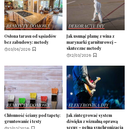
REMONTY DOMOWE
DEKORACJE DIY
Osłona tarasu od sąsiadów
Jak usunąć plamę z wina z
bez zabudowy: metody
marynarki garniturowej –
skuteczne metody
03/06/2026
12/03/2026
REMONTY DOMOWE
ELEKTRONIKA DIY
Chłonność ściany pod tapetę:
Jak zintegrować system
gruntowanie i testy
dźwięku z wizualną oprawą
sceny – pełna synchronizacja
12/02/2026