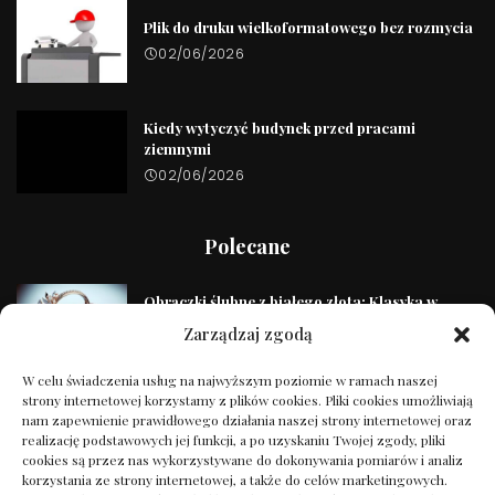
Plik do druku wielkoformatowego bez rozmycia
02/06/2026
Kiedy wytyczyć budynek przed pracami
ziemnymi
02/06/2026
Polecane
Obrączki ślubne z białego złota: Klasyka w
nowoczesnym wydaniu
Zarządzaj zgodą
28/12/2024
W celu świadczenia usług na najwyższym poziomie w ramach naszej
strony internetowej korzystamy z plików cookies. Pliki cookies umożliwiają
Fryzury ślubne z welonem: 10 pomysłów na
nam zapewnienie prawidłowego działania naszej strony internetowej oraz
elegancki look
realizację podstawowych jej funkcji, a po uzyskaniu Twojej zgody, pliki
14/01/2025
cookies są przez nas wykorzystywane do dokonywania pomiarów i analiz
korzystania ze strony internetowej, a także do celów marketingowych.