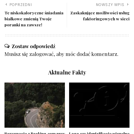
POPRZEDNI
NOWSZY WPIS
Te niskokaloryczne śniadania
Zaskakujące możliwości usług
białkowe zmienią Twoje
faktoringowych w sieci
poranki na zawsze!
Zostaw odpowiedź
Musisz się
zalogować
, aby móc dodać komentarz.
Aktualne Fakty
Rezygnacja z Booking.com przy
Logo czy identyfikacja wizualna