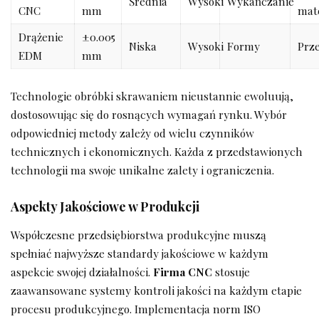
Średnia
Wysoki
Wykańczanie
CNC
mm
mate
Drążenie
±0.005
Niska
Wysoki
Formy
Prz
EDM
mm
Technologie obróbki skrawaniem nieustannie ewoluują,
dostosowując się do rosnących wymagań rynku. Wybór
odpowiedniej metody zależy od wielu czynników
technicznych i ekonomicznych. Każda z przedstawionych
technologii ma swoje unikalne zalety i ograniczenia.
Aspekty Jakościowe w Produkcji
Współczesne przedsiębiorstwa produkcyjne muszą
spełniać najwyższe standardy jakościowe w każdym
aspekcie swojej działalności.
Firma CNC
stosuje
zaawansowane systemy kontroli jakości na każdym etapie
procesu produkcyjnego. Implementacja norm ISO