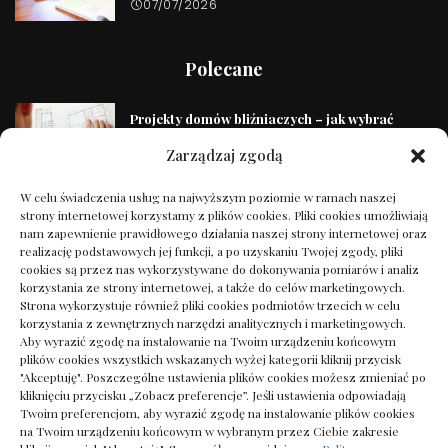
07/07/2026
Polecane
Projekty domów bliźniaczych – jak wybrać
wymarzony?
Zarządzaj zgodą
19/01/2025
W celu świadczenia usług na najwyższym poziomie w ramach naszej
Jak dobrać podłoże do sadzonek po fazie
strony internetowej korzystamy z plików cookies. Pliki cookies umożliwiają
namnażania w sterylnym środowisku –
nam zapewnienie prawidłowego działania naszej strony internetowej oraz
skuteczna selekcja
realizację podstawowych jej funkcji, a po uzyskaniu Twojej zgody, pliki
cookies są przez nas wykorzystywane do dokonywania pomiarów i analiz
11/12/2025
korzystania ze strony internetowej, a także do celów marketingowych.
Strona wykorzystuje również pliki cookies podmiotów trzecich w celu
korzystania z zewnętrznych narzędzi analitycznych i marketingowych.
Projekt ogrodu który zachwyci twoich sąsiadów
Aby wyrazić zgodę na instalowanie na Twoim urządzeniu końcowym
20/01/2025
plików cookies wszystkich wskazanych wyżej kategorii kliknij przycisk
"Akceptuję". Poszczególne ustawienia plików cookies możesz zmieniać po
kliknięciu przycisku „Zobacz preferencje”. Jeśli ustawienia odpowiadają
Twoim preferencjom, aby wyrazić zgodę na instalowanie plików cookies
Wytrzymałość hal przemysłowych – konstrukcje
na Twoim urządzeniu końcowym w wybranym przez Ciebie zakresie
stalowe