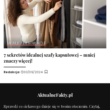
MEBLE I DEKORACJE
7 sekretów idealnej szafy kapsułowej – mniej
znaczy więcej!
Redakcja
30/09/2024
Wysłany
przez
AktualneFakty.pl
Sprawdź co ciekawego dzieje się w twoim otoczeniu. Czytaj,