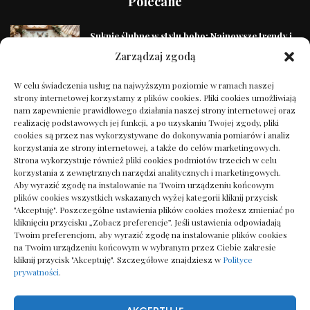
Polecane
Suknie ślubne w stylu boho: Najnowsze trendy i
inspiracje
Zarządzaj zgodą
10/01/2025
W celu świadczenia usług na najwyższym poziomie w ramach naszej
strony internetowej korzystamy z plików cookies. Pliki cookies umożliwiają
nam zapewnienie prawidłowego działania naszej strony internetowej oraz
Tajniki uprawy marihuany leczniczej w domu
realizację podstawowych jej funkcji, a po uzyskaniu Twojej zgody, pliki
21/02/2025
cookies są przez nas wykorzystywane do dokonywania pomiarów i analiz
korzystania ze strony internetowej, a także do celów marketingowych.
Strona wykorzystuje również pliki cookies podmiotów trzecich w celu
korzystania z zewnętrznych narzędzi analitycznych i marketingowych.
Wytrzymałość hal przemysłowych – konstrukcje
Aby wyrazić zgodę na instalowanie na Twoim urządzeniu końcowym
stalowe
plików cookies wszystkich wskazanych wyżej kategorii kliknij przycisk
07/01/2025
"Akceptuję". Poszczególne ustawienia plików cookies możesz zmieniać po
kliknięciu przycisku „Zobacz preferencje”. Jeśli ustawienia odpowiadają
Twoim preferencjom, aby wyrazić zgodę na instalowanie plików cookies
Jak działa cykl azotowy w oczku wodnym –
na Twoim urządzeniu końcowym w wybranym przez Ciebie zakresie
diagnostyka
kliknij przycisk "Akceptuję". Szczegółowe znajdziesz w
Polityce
prywatności
.
18/04/2026