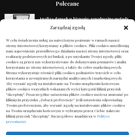
Polecane
Analiza danych w biznesie: rewolucyjne metody
2024
Zarządzaj zgodą
17/10/2024
W celu świadczenia usług na najwyższym poziomie w ramach naszej
strony internetowej korzystamy z plików cookies. Pliki cookies umożliwiają
Na co pomaga nazywanie obrazków w zabawie:
nam zapewnienie prawidłowego działania naszej strony internetowej oraz
mowa
realizację podstawowych jej funkcji, a po uzyskaniu Twojej zgody, pliki
12/02/2026
cookies są przez nas wykorzystywane do dokonywania pomiarów i analiz
korzystania ze strony internetowej, a także do celów marketingowych.
Strona wykorzystuje również pliki cookies podmiotów trzecich w celu
korzystania z zewnętrznych narzędzi analitycznych i marketingowych.
7 sekretów idealnej szafy kapsułowej – mniej
Aby wyrazić zgodę na instalowanie na Twoim urządzeniu końcowym
znaczy więcej!
plików cookies wszystkich wskazanych wyżej kategorii kliknij przycisk
30/09/2024
"Akceptuję". Poszczególne ustawienia plików cookies możesz zmieniać po
kliknięciu przycisku „Zobacz preferencje”. Jeśli ustawienia odpowiadają
Twoim preferencjom, aby wyrazić zgodę na instalowanie plików cookies
na Twoim urządzeniu końcowym w wybranym przez Ciebie zakresie
Jaka dachówka ceramiczna najlepsza?
kliknij przycisk "Akceptuję". Szczegółowe znajdziesz w
Polityce
21/04/2025
prywatności
.