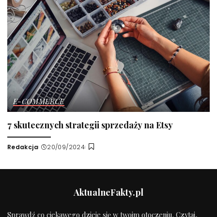
E-COMMERCE
7 skutecznych strategii sprzedaży na Etsy
Redakcja
20/09/2024
Wysłany
przez
AktualneFakty.pl
Sprawdź co ciekawego dzieje się w twoim otoczeniu. Czytaj,