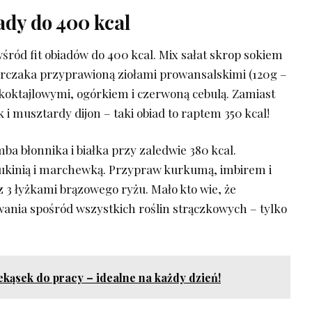
iady do 400 kcal
wśród fit obiadów do 400 kcal.‍ Mix​ sałat skrop ⁣sokiem
 kurczaka przyprawioną ziołami prowansalskimi (120g –
 koktajlowymi, ogórkiem i czerwoną⁢ cebulą. Zamiast
 i musztardy dijon – taki obiad to ⁤raptem 350 ⁤kcal!
a błonnika⁢ i białka przy zaledwie 380 kcal.
cukinią i marchewką. Przypraw kurkumą, imbirem i
z 3 łyżkami brązowego ryżu. Mało kto wie, że
ania spośród wszystkich⁢ roślin‍ strączkowych – tylko
kąsek do pracy – idealne na każdy dzień!