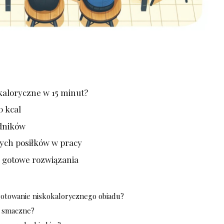
kaloryczne w 15 minut?
0 kcal
adników
ych⁢ posiłków w pracy
 ⁣gotowe ​rozwiązania
ygotowanie ⁢niskokalorycznego obiadu?
ć ​smaczne?