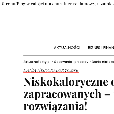
Strona/Blog w całości ma charakter reklamowy, a zamies
AKTUALNOŚCI
BIZNES I FINA
AktualneFakty.pl
>
Gotowanie i przepisy
>
Dania niskok
DANIA NISKOKALORYCZNE
Niskokaloryczne 
zapracowanych – p
rozwiązania!