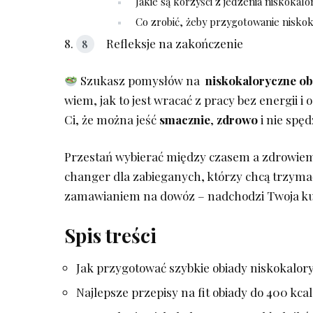
Jakie są korzyści z jedzenia niskokal
Co zrobić, żeby przygotowanie niskok
Refleksje na zakończenie
Szukasz pomysłów na ‌
niskokaloryczne ob
wiem, jak to jest wracać z pracy bez energii i
Ci, że można jeść
smacznie
,
zdrowo
i nie‌ spę
Przestań wybierać między czasem a zdrowiem!
changer dla zabieganych, którzy chcą trzyma
zamawianiem⁣ na dowóz – nadchodzi Twoja ku
Spis treści
Jak przygotować szybkie ‌obiady niskokalory
Najlepsze przepisy na ⁤fit obiady⁢ do 400 kcal