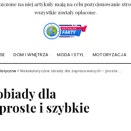
zczone na niej artykuły mają na celu pozycjonowanie st
wszystkie zostały opłacone.
NSE
DOM I WNĘTRZA
MODA I STYL
MOTORYZACJA
aloryczne
>
Niskokaloryczne obiady dla zapracowanych – proste i szybkie rozwiązania!
obiady dla
roste i szybkie