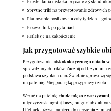
Proste dania niskokaloryczne z 5 składnikó
Sprytne triki na przygotowanie zdrowych p
Planowanie ‌posiłków‍ na cały‌ tydzień⁣ – go
Przewodnik po pytaniach
Refleksje na zakończenie
Jak przygotować szybkie ob
Przygotowanie ‍
niskokalorycznego obiadu⁤ w
sprawdzonych trików. Zacznij‍ od trzymania​ w 
podstawa szybkich dań. Świetnie sprawdzą si
na patelnię. Miej pod ręką przyprawy i zioła 
Wrzuć na patelnię
chude mięso z warzywami
,
międzyczasie ugotuj ‍kaszę bulgur lub quinoa
Lifehack: używaj papieru do pieczenia ⁢zamiast 