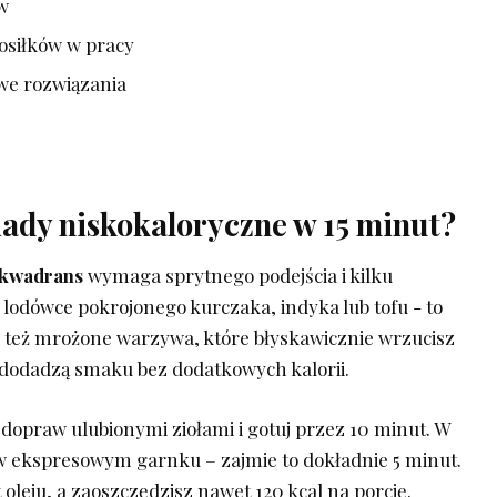
w
osiłków w pracy
towe rozwiązania
iady niskokaloryczne w 15 minut?
 kwadrans
wymaga sprytnego podejścia ⁢i kilku
lodówce pokrojonego kurczaka, indyka lub tofu -‌ to‍
ę też mrożone warzywa, które błyskawicznie wrzucisz
– dodadzą smaku bez dodatkowych kalorii.
 dopraw ulubionymi ziołami i gotuj przez 10 minut. W
 w ekspresowym garnku – zajmie to dokładnie 5 minut.
oleju, a zaoszczędzisz nawet 120⁣ kcal na porcję.