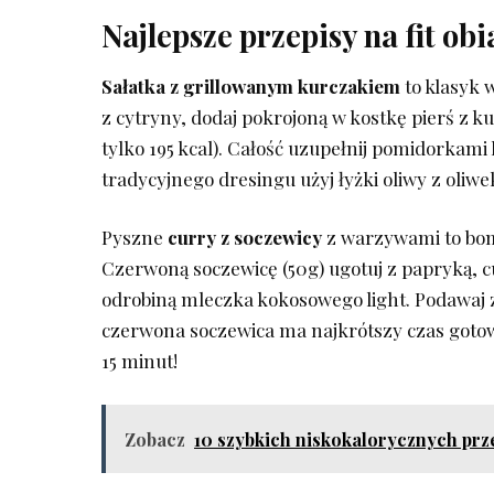
Najlepsze przepisy⁤ na fit ob
Sałatka z ‌grillowanym‌ kurczakiem
to⁢ klasyk 
z cytryny, dodaj pokrojoną w kostkę pierś‌ z
tylko 195 kcal). Całość uzupełnij pomidorkami
tradycyjnego dresingu użyj łyżki oliwy​ z oliwek
Pyszne
curry z soczewicy
z warzywami to bomb
Czerwoną soczewicę (50g) ugotuj z papryką, 
odrobiną mleczka‌ kokosowego light.⁤ Podawaj 
czerwona soczewica​ ma najkrótszy ⁢czas gotow
15 minut!
Zobacz
10 szybkich niskokalorycznych prze