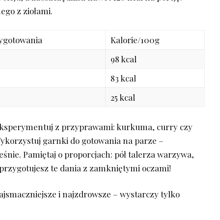
go ‍z ziołami.
ygotowania
Kalorie/100g
98 kcal
83 kcal
25 kcal
Eksperymentuj z przyprawami: kurkuma, curry czy
ykorzystuj garnki do gotowania na⁣ parze –
eśnie. Pamiętaj o proporcjach:⁣ pół talerza warzywa,
 przygotujesz te dania z zamkniętymi oczami!
najsmaczniejsze i najzdrowsze – wystarczy tylko‌