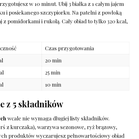
przygotujesz w 10 minut. Ubij 3 białka z 1 całym jajem
u i⁤ posiekanego szczypiorku.​ Na‌ patelni z powłoką
z pomidorkami i rukolą. Cały obiad ⁣to tylko 320 ‍kcal,
yczność
Czas przygotowania
al
20 min
al
25 min
al
10 ⁤min
ne z 5 składników
ych
wcale ⁤nie wymaga​ długiej listy ​składników.
rś z kurczaka), warzywa sezonowe,⁤ ryż brązowy, ​
owych produktów wyczarujesz pełnowartościowy obiad