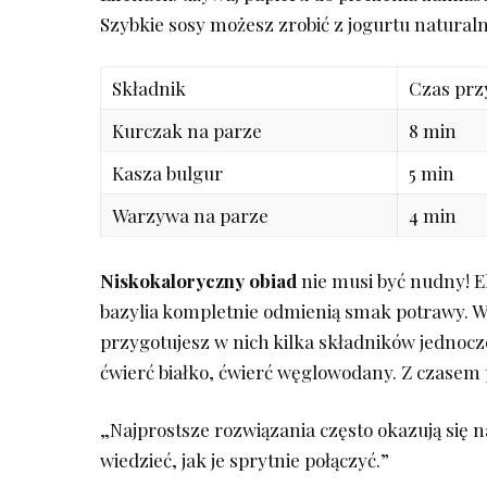
Szybkie sosy możesz zrobić z jogurtu naturalne
Składnik
Czas prz
Kurczak na parze
8 min
Kasza‌ bulgur
5 min
Warzywa na parze
4 min
Niskokaloryczny ‍obiad
nie musi być nudny! 
bazylia kompletnie odmienią smak potrawy. W
przygotujesz w ​nich kilka składników jednocz
ćwierć białko, ćwierć węglowodany. Z czasem
„Najprostsze rozwiązania często ⁤okazują się 
wiedzieć, jak je sprytnie połączyć.”