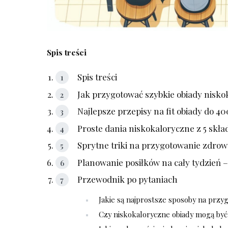
Spis treści
Spis treści
Jak przygotować szybkie obiady nisko
Najlepsze przepisy⁤ na fit obiady do 40
Proste dania ​niskokaloryczne z 5 skł
Sprytne triki na​ przygotowanie zdrow
Planowanie posiłków na cały‍ tydzień –
Przewodnik po pytaniach
Jakie są najprostsze⁣ sposoby na ‌prz
Czy niskokaloryczne ​obiady ⁤mogą by