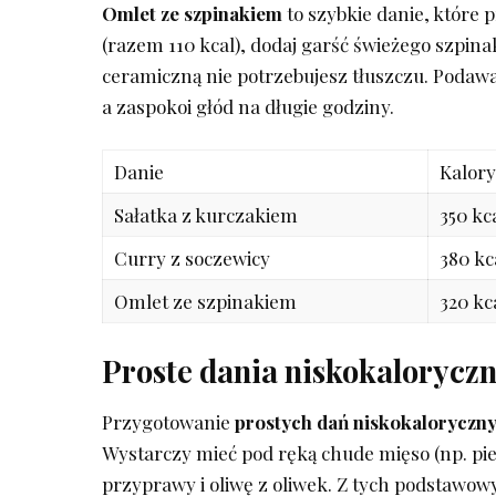
Omlet ze szpinakiem
to szybkie⁣ danie, które ‌
(razem 110 kcal),⁣ dodaj garść świeżego szpinak
ceramiczną nie potrzebujesz tłuszczu. Podawaj 
a zaspokoi głód na długie godziny.
Danie
Kalor
Sałatka z kurczakiem
350⁤ kc
Curry z soczewicy
380 kc
Omlet ze szpinakiem
320​ kc
Proste dania ​niskokalorycz
Przygotowanie
prostych dań niskokaloryczn
Wystarczy mieć⁤ pod ręką chude mięso (np. pie
przyprawy i oliwę z oliwek. Z ​tych podstaw