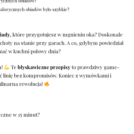
orycznych‍ obiadów?
alorycznych obiadów było ‍szybkie?
iady
, które przygotujesz w mgnieniu oka? Doskonale
 ochoty na stanie przy garach. A co, gdybym powiedział
dzać w kuchni połowy dnia? ⁢
 ⁣
Te
błyskawiczne przepisy
​to prawdziwy⁤ game-
ć linię bez⁤ kompromisów. Koniec z wymówkami i
linarna rewolucja!
czne w 15 ⁢minut?