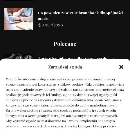
Co powinien zawierać brandbook dla spójności
marki
07/07/2026
Polecane
Tarcze hamulcowe – dlaczego decydują o
Twoim bezpieczeństwie na drodze?
Zarządzaj zgodą
04/03/2025
W celu świadczenia usług na najwyższym poziomie w ramach naszej
strony internetowej korzystamy z plików cookies. Pliki cookies umożliwiają
Prace wysokościowe – kiedy amatorskie
nam zapewnienie prawidłowego działania naszej strony internetowej oraz
podejście może kosztować życie?
realizację podstawowych jej funkcji, a po uzyskaniu Twojej zgody, pliki
07/03/2025
cookies są przez nas wykorzystywane do dokonywania pomiarów i analiz
korzystania ze strony internetowej, a także do celów marketingowych.
Strona wykorzystuje również pliki cookies podmiotów trzecich w celu
korzystania z zewnętrznych narzędzi analitycznych i marketingowych.
Tajemnice Wyboru Firmy Montującej Szamba
Aby wyrazić zgodę na instalowanie na Twoim urządzeniu końcowym
Betonowe
plików cookies wszystkich wskazanych wyżej kategorii kliknij przycisk
07/01/2025