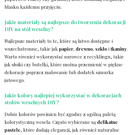
blasku⁣ każdemu przyjęciu.
Jakie‍ materiały są ⁢najlepsze do tworzenia dekoracji
‌DIY na stół weselny?
Najlepsze materiały⁣ to ⁣te, które⁢ są łatwo dostępne‌ i
wszechstronne, takie jak
papier, ⁤drewno, szkło
i
tkaniny
.
⁢Warto również wykorzystać surowce⁣ z ⁣recyklingu, takie
jak słoiki czy butelki,⁤ które ​można‌ przemienić w piękne
dekoracje poprzez malowanie lub dodatek sznurka
⁤jutowego.
Jakie kolory najlepiej wykorzystać w‍ dekoracjach
stołów weselnych DIY?
Dobór kolorów ‌powinien być zgodny⁢ z ogólną paletą⁣
kolorystyczną wesela. Często ⁤wybierane są
delikatne
‍pastele
, które dodają elegancji, jak również naturalne