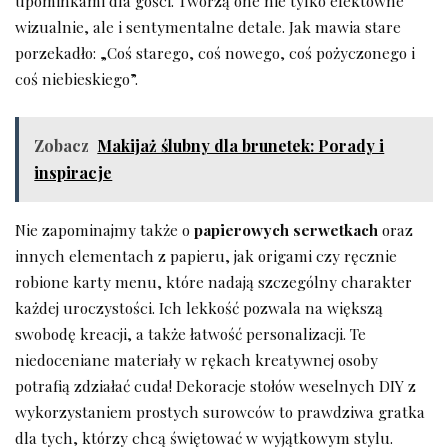
upominkami dla gości. Tworzą ‌one nie tylko efektowne
wizualnie, ​ale i sentymentalne detale. Jak mawia stare
porzekadło: „Coś starego, coś nowego, coś pożyczonego‍ i
coś niebieskiego”.
Zobacz
Makijaż ślubny dla brunetek: Porady i
inspiracje
Nie⁣ zapominajmy także o
papierowych ⁢serwetkach
oraz
innych elementach z papieru, jak origami czy ręcznie
robione ⁤karty menu, ⁢które nadają szczególny charakter
każdej uroczystości. Ich lekkość pozwala na większą
swobodę kreacji, a⁣ także łatwość personalizacji.⁤ Te
niedoceniane‌ materiały w rękach‌ kreatywnej osoby
potrafią ⁤zdziałać ‌cuda! Dekoracje ⁢stołów ⁤weselnych DIY​ z
⁤wykorzystaniem ⁤prostych surowców to prawdziwa gratka
dla ​tych,‍ którzy chcą świętować w wyjątkowym⁤ stylu. ​