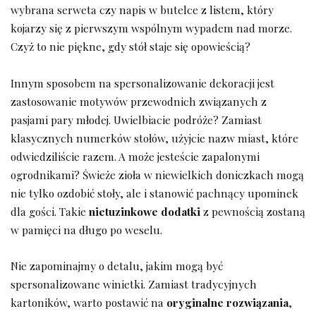
wybrana serweta czy ⁣napis w butelce z⁤ listem, który
kojarzy się z pierwszym wspólnym wypadem nad ‍morze.
Czyż to nie ⁢piękne, gdy stół staje się opowieścią?
Innym sposobem na spersonalizowanie dekoracji jest
zastosowanie motywów przewodnich związanych ‌z
pasjami pary młodej. Uwielbiacie ⁣podróże? Zamiast
klasycznych‍ numerków stołów, użyjcie nazw miast, które
odwiedziliście ⁢razem. A może jesteście zapalonymi
ogrodnikami? Świeże zioła w niewielkich doniczkach ‌mogą
nie tylko ozdobić⁤ stoły, ale i stanowić pachnący upominek
dla gości. Takie
nietuzinkowe dodatki
z pewnością zostaną
w pamięci na długo po weselu.
Nie zapominajmy o detalu, jakim ​mogą być‍
spersonalizowane winietki. Zamiast tradycyjnych
kartoników,⁤ warto ⁤postawić na‍
oryginalne ‌rozwiązania
,​