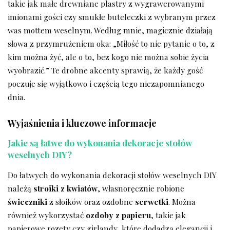
takie jak małe drewniane ​plastry z wygrawerowanymi
imionami‍ gości czy smukłe buteleczki z wybranym⁢ przez
was mottem weselnym. Według⁢ mnie, ‍magicznie działają‌
słowa ⁢z przymrużeniem oka: „Miłość to nie ​pytanie o to,‌ z
kim można żyć, ale‍ o to, bez kogo nie można‌ sobie życia
wyobrazić.” Te drobne akcenty sprawią, że każdy gość
poczuje się wyjątkowo‍ i częścią ⁢tego niezapomnianego
dnia.
Wyjaśnienia i kluczowe informacje
Jakie są łatwe do wykonania dekoracje stołów
weselnych DIY?
Do łatwych‍ do ⁣wykonania dekoracji ‌stołów weselnych DIY
należą
stroiki⁢ z kwiatów
, własnoręcznie ⁣robione
świeczniki
z ‌słoików oraz ozdobne
serwetki
. Można
również wykorzystać
ozdoby z‍ papieru
, takie ⁢jak
papierowe rozety czy girlandy, ‍które dodadzą elegancji i