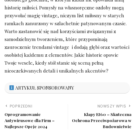
historię miłości. Pomysły na własnoręczne ozdoby mogą
przywołać ⁣magię vintage,⁣ niczym list miłosny w starych
ramkach zanurzony w szlachetnie patynowanym czasie.
Warto ​zastanowić się nad ​korzyściami związanymi z
samodzielnym tworzeniem, które​ przypominają
zauroczenie trendami ​vintage
⁣ i dodają głębi oraz wartości ​
osobistej ​każdemu z elementów. Jakie historie opowie
Twoje ​wesele, kiedy stół stanie się sceną pełną
nieoczekiwanych detali i unikalnych akcentów?
ARTYKUŁ SPONSOROWANY
POPRZEDNI
NOWSZY WPIS
Oprogramowanie
Klapy EI60 – Skuteczna
Antywirusowe dla Firm –
Ochrona Przeciwpożarowa w
Najlepsze Opcje 2024
Budownictwie