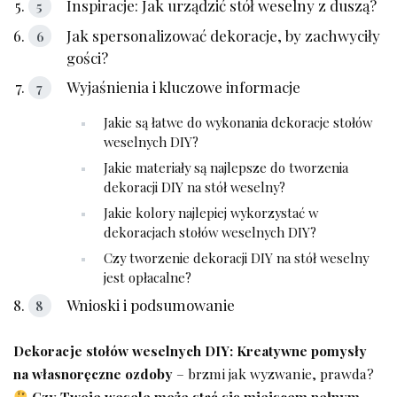
Inspiracje: Jak urządzić stół weselny z duszą?
Jak spersonalizować dekoracje,⁤ by zachwyciły
gości?
Wyjaśnienia i kluczowe informacje
Jakie są łatwe do wykonania dekoracje stołów
weselnych DIY?
Jakie‍ materiały są ⁢najlepsze do tworzenia
dekoracji ‌DIY na stół weselny?
Jakie kolory najlepiej wykorzystać w‍
dekoracjach stołów weselnych DIY?
Czy tworzenie⁣ dekoracji DIY‍ na stół ​weselny
jest opłacalne?
Wnioski i podsumowanie
Dekoracje ​stołów weselnych DIY: Kreatywne pomysły
na własnoręczne​ ozdoby
– ‍brzmi jak wyzwanie,‍ prawda?
Czy Twoje ⁢wesele może stać się ⁣miejscem ​pełnym