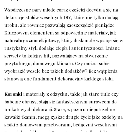
Współczesne pary ‌młode coraz częściej decydują się na
dekoracje stołów weselnych DIY, które nie tylko​ dodają
uroku, ale również pozwalają zaoszczędzić pieniądze.
Kluczowym ⁢elementem są odpowiednie materiały, jak
naturalny⁤ sznurek
jutowy, który​ doskonale wpisuje ‌się w⁤
rustykalny styl, ‍dodając ciepła​ i⁤ autentyczności. Lniane
serwety to kolejny ‍hit, pozwalający na ⁤stworzenie
przytulnego, domowego klimatu. Czy można sobie
wyobrazić⁢ wesele bez takich dodatków? Bez‍ wątpienia⁤
stanowią one fundament dekoracyjny każdego ‌stołu.
Koronki
i materiały ‌z ⁣odzysku,‌ takie jak stare tiule ‍czy
babcine ​obrusy, stają się fantastycznym‍ surowcem do
unikatowych dekoracji.⁢ Stare, z pozoru niepotrzebne
kawałki ​tkanin, mogą zyskać drugie⁢ życie jako ozdoby ​na
słoiki z domowymi⁤ przetworami,‌ będącymi weselnymi