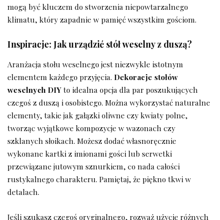
mogą być kluczem do stworzenia niepowtarzalnego⁣
klimatu, który zapadnie w pamięć wszystkim gościom.
Inspiracje: Jak urządzić stół weselny z duszą?
Aranżacja ⁣stołu weselnego jest‌ niezwykle ⁣istotnym
elementem każdego przyjęcia.
Dekoracje stołów‌
weselnych ​DIY
to idealna opcja dla par poszukujących
czegoś⁤ z duszą i osobistego. Można wykorzystać⁢ naturalne
elementy, takie jak gałązki oliwne ⁢czy kwiaty ‍polne,
⁣tworząc‌ wyjątkowe kompozycje ⁤w wazonach czy
szklanych słoikach. Możesz dodać własnoręcznie
wykonane kartki z imionami gości lub serwetki
przewiązane⁢ jutowym sznurkiem, co nada całości⁢
rustykalnego charakteru. Pamiętaj, że‌ piękno tkwi w ​
detalach.
Jeśli szukasz‍ czegoś ⁢oryginalnego, rozważ użycie różnych