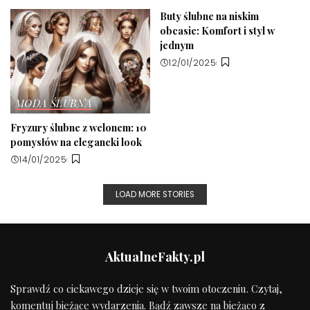
Buty ślubne na niskim
obcasie: Komfort i styl w
jednym
12/01/2025
MODA ŚLUBNA
Fryzury ślubne z welonem: 10
pomysłów na elegancki look
14/01/2025
LOAD MORE STORIES
AktualneFakty.pl
Sprawdź co ciekawego dzieje się w twoim otoczeniu. Czytaj,
komentuj bieżące wydarzenia. Bądź zawsze na bieżąco z