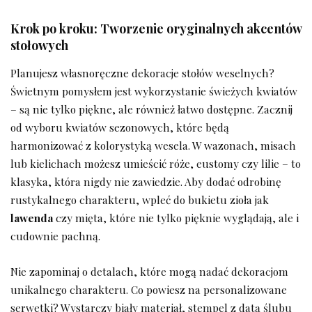
Krok​ po kroku: Tworzenie oryginalnych akcentów
stołowych
Planujesz własnoręczne dekoracje stołów weselnych?‌
Świetnym pomysłem ⁣jest ⁤wykorzystanie świeżych kwiatów⁤
– są nie tylko piękne, ale również⁢ łatwo dostępne. Zacznij
od wyboru kwiatów ‌sezonowych, które ‍będą
harmonizować z kolorystyką wesela. W wazonach,‌ misach
lub ‍kielichach możesz umieścić róże, eustomy czy lilie – to
⁣klasyka, ⁢która nigdy nie⁤ zawiedzie. Aby dodać odrobinę
rustykalnego charakteru, wpleć do ​bukietu zioła‌ jak
lawenda
czy‌ mięta, które nie tylko pięknie ‌wyglądają, ale i
cudownie pachną.
Nie zapominaj⁣ o ​detalach, które​ mogą⁢ nadać dekoracjom
unikalnego charakteru. Co powiesz na‌ personalizowane
serwetki? ⁤Wystarczy biały⁣ materiał,‌ stempel ⁣z datą ‌ślubu