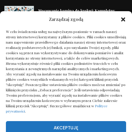
Mocowanie komina do krokwi: Kompletny
przewodnik
Zarządzaj zgodą
23/04/2025
W celu świadczenia usług na najwyższym poziomie w ramach naszej
strony internetowej korzystamy z plików cookies. Pliki cookies umożliwiają
Klapy EI60 – Skuteczna Ochrona
nam zapewnienie prawidłowego działania naszej strony internetowej oraz
Przeciwpożarowa w Budownictwie
realizację podstawowych jej funkcji, a po uzyskaniu Twojej zgody, pliki
18/01/2025
cookies są przez nas wykorzystywane do dokonywania pomiarów i analiz
korzystania ze strony internetowej, a także do celów marketingowych.
Strona wykorzystuje również pliki cookies podmiotów trzecich w celu
korzystania z zewnętrznych narzędzi analitycznych i marketingowych.
Frytka z pianki poliuretanowej – sekret
Aby wyrazić zgodę na instalowanie na Twoim urządzeniu końcowym
profesjonalnych instalacji
plików cookies wszystkich wskazanych wyżej kategorii kliknij przycisk
18/12/2024
"Akceptuję". Poszczególne ustawienia plików cookies możesz zmieniać po
kliknięciu przycisku „Zobacz preferencje”. Jeśli ustawienia odpowiadają
Twoim preferencjom, aby wyrazić zgodę na instalowanie plików cookies
Sekrety Podcastingu: Twój Pierwszy Krok do
na Twoim urządzeniu końcowym w wybranym przez Ciebie zakresie
Sławy
kliknij przycisk "Akceptuję". Szczegółowe znajdziesz w
Polityce
prywatności
.
04/10/2024
AKCEPTUJĘ