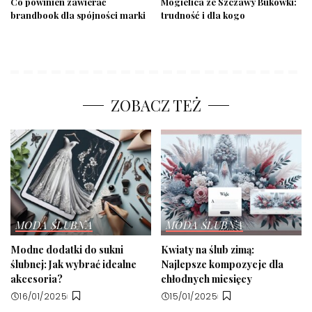
Co powinien zawierać
Mogielica ze Szczawy Bukówki:
brandbook dla spójności marki
trudność i dla kogo
ZOBACZ TEŻ
MODA ŚLUBNA
MODA ŚLUBNA
Modne dodatki do sukni
Kwiaty na ślub zimą:
ślubnej: Jak wybrać idealne
Najlepsze kompozycje dla
akcesoria?
chłodnych miesięcy
16/01/2025
15/01/2025