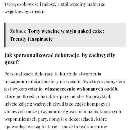
Twoją osobowość i miłość,⁣ a stół weselny nabierze
wyjątkowego uroku.
Zobacz
Torty weselne w stylu naked cake:
Trendy i inspiracje
Jak spersonalizować dekoracje,⁤ by zachwyciły
gości?
Personalizacja dekoracji to klucz do stworzenia
niezapomnianej atmosfery ‌na weselu. Świetnym pomysłem
jest wykorzystanie ⁤
własnoręcznie wykonanych ozdób
,⁤
które‍ podkreślą charakter pary młodej. ⁤Na przykład,
‌użycie ⁢zdjęć ⁢z ważnych chwil⁢ jako część kompozycji
stołowych może przypomnieć⁤ gościom o najpiękniejszych
wspomnieniach pary. Pomyśl⁢ o‍ dekoracjach, które
opowiadają waszą⁤ historię – może to‌ być starannie​