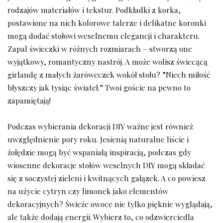
rodzajów materiałów i tekstur. Podkładki z korka,
postawione⁢ na nich⁢ kolorowe talerze⁤ i ⁢delikatne koronki
⁤mogą dodać stołowi ⁣weselnemu elegancji⁢ i⁤ charakteru.
Zapal świeczki w różnych rozmiarach – stworzą one
wyjątkowy,​ romantyczny nastrój.​ A może wolisz⁣ świecącą
girlandę z małych żaróweczek wokół stołu? ‌”Niech miłość
błyszczy jak⁢ tysiąc świateł.”​ Twoi goście ⁣na⁣ pewno to​
zapamiętają!
Podczas wybierania dekoracji DIY ważne ‍jest również
uwzględnienie pory roku. Jesienią naturalne liście i
żołędzie⁢ mogą być wspaniałą inspiracją, podczas gdy‌
wiosenne dekoracje stołów weselnych DIY mogą⁢ składać
się z‍ soczystej‌ zieleni i kwitnących gałązek.⁢ A⁣ co powiesz
na⁢ użycie ⁢cytryn​ czy‌ limonek jako elementów
dekoracyjnych? Świeże owoce nie‌ tylko pięknie wyglądają,
ale‌ także dodają energii. Wybierz to, co odzwierciedla