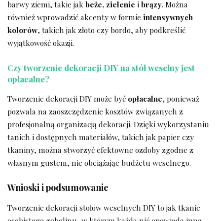
barwy ziemi, ‌takie jak
beże, zielenie
i
brązy
. Można
również wprowadzić akcenty w formie
intensywnych
⁤kolorów
, takich jak złoto czy bordo, aby podkreślić
wyjątkowość okazji.
Czy tworzenie⁣ dekoracji DIY‍ na stół ​weselny jest
opłacalne?
Tworzenie ‍dekoracji DIY może być
opłacalne
, ponieważ
pozwala na zaoszczędzenie kosztów związanych z
‌profesjonalną organizacją dekoracji. Dzięki wykorzystaniu
⁤tanich i dostępnych‍ materiałów, takich ⁣jak papier czy⁢
tkaniny, można stworzyć efektowne ozdoby zgodne z
‌własnym gustem, nie ​obciążając budżetu ⁢weselnego.
Wnioski i podsumowanie
Tworzenie dekoracji⁣ stołów weselnych DIY to jak tkanie
osobistego gobelinu, w którym każda nić ‌opowiada⁢ inną⁢