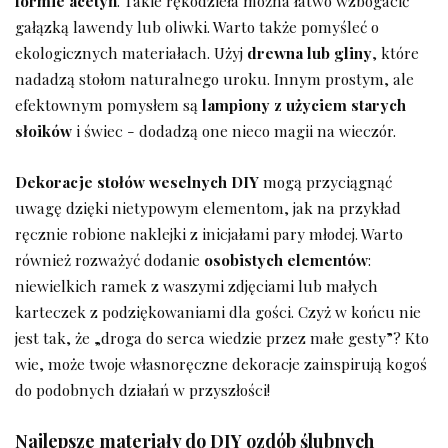
formie‌ acetyń
.⁤ Takie rękodzieła można​ łatwo wzbogacić⁢
gałązką lawendy lub oliwki. Warto także pomyśleć o
ekologicznych materiałach. Użyj
drewna lub gliny
, które
nadadzą ⁣stołom naturalnego uroku. Innym prostym, ale
efektownym pomysłem‌ są
lampiony z użyciem starych
słoików
i świec -‍ dodadzą one nieco magii na wieczór.
Dekoracje stołów weselnych DIY
mogą przyciągnąć
uwagę dzięki nietypowym elementom, jak na przykład⁢
ręcznie‍ robione naklejki z inicjałami pary młodej. Warto
również rozważyć ⁤dodanie
osobistych elementów
:
niewielkich ramek ‍z waszymi zdjęciami lub małych
karteczek z podziękowaniami dla gości. ‍Czyż w końcu nie
jest tak, że „droga do serca ​wiedzie przez małe gesty”? Kto
wie,‍ może ​twoje ⁤własnoręczne dekoracje zainspirują kogoś
do​ podobnych​ działań w ⁣przyszłości!
Najlepsze materiały do DIY ozdób ślubnych