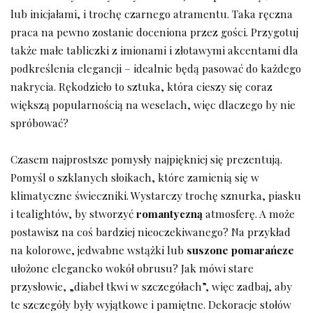
lub inicjałami, i trochę czarnego atramentu. Taka ręczna⁤
praca na​ pewno ⁤zostanie doceniona przez gości. Przygotuj
także ⁣małe tabliczki z imionami i złotawymi‍ akcentami dla
podkreślenia elegancji – idealnie będą pasować do ⁤każdego
nakrycia. Rękodzieło to‌ sztuka, ‌która ‌cieszy się coraz
większą popularnością ⁤na weselach, więc ‌dlaczego by ⁢nie
spróbować?
Czasem najprostsze pomysły najpiękniej się prezentują.
Pomyśl o szklanych ⁣słoikach, które zamienią się w
klimatyczne świeczniki. Wystarczy trochę sznurka, piasku
i tealightów, by stworzyć
romantyczną
atmosferę. A może​
postawisz na coś bardziej nieoczekiwanego? Na przykład
na kolorowe, jedwabne wstążki lub
suszone‍ pomarańcze
ułożone elegancko wokół obrusu? Jak mówi stare
przysłowie, „diabeł tkwi w szczegółach”, więc⁤ zadbaj, ⁣aby
te szczegóły były⁣ wyjątkowe ⁢i pamiętne.⁢ Dekoracje stołów