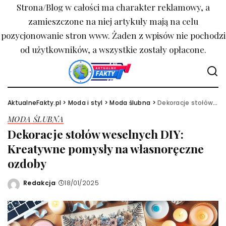
Strona/Blog w całości ma charakter reklamowy, a
zamieszczone na niej artykuły mają na celu
pozycjonowanie stron www. Żaden z wpisów nie pochodzi
od użytkowników, a wszystkie zostały opłacone.
AktualneFakty.pl
>
Moda i styl
>
Moda ślubna
>
Dekoracje stołów weselnych DIY: Kreatywne pomysły na własnoręczne ozdoby
MODA ŚLUBNA
Dekoracje stołów weselnych DIY:
Kreatywne pomysły na własnoręczne
ozdoby
Redakcja
18/01/2025
Wysłany
przez